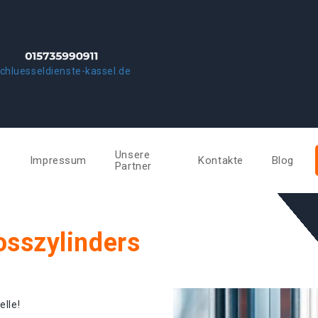
chluesseldienste-kassel.de
Unsere
e
Impressum
Kontakte
Blog
Partner
osszylinders
elle!